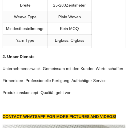
Breite
25-280Zentimeter
Weave Type
Plain Woven
Mindestbestellmenge
Kein MOQ
Yarn Type
E-glass
,
C-glass
Vorlaufzeit
5-15 Tage
2.
Unser
Dienste
Ort des Ursprungs
Provinz Hebei, China
Unternehmenszweck: Gemeinsam mit den Kunden Werte schaffen
Firmenidee: Professionelle Fertigung, Aufrichtiger Service
Produktionskonzept: Qualität geht vor
CONTACT WHATSAPP FOR MORE PICTURES AND VIDEOS
!