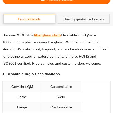
Produktdetails
Häufig gestellte Fragen
Discover WGEBU’s
fiberglass cloth
!
Available in 80g/m²
–
1000
g/m²
,
it’s plain
–
woven E
–
glass
.
With medium bending
strength
,
it’s waterproof
,
fireproof
,
and acid
–
alkali resistant
.
Ideal
for pipeline wrapping
,
waterproofing
,
and more
.
ROHS and
ISO9001 certified
.
Free samples and custom orders welcome
.
1. Beschreibung &
Specifications
Gewicht / QM
Customizable
Farbe
weiß
Länge
Customizable