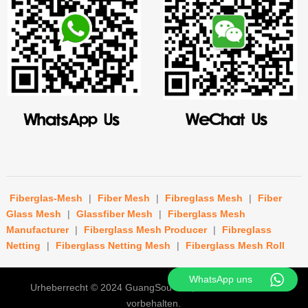
Fiberglas-Mesh
|
Fiber Mesh
|
Fibreglass Mesh
|
Fiber
Glass Mesh
|
Glassfiber Mesh
|
Fiberglass Mesh
Manufacturer
|
Fiberglass Mesh Producer
|
Fibreglass
Netting
|
Fiberglass Netting Mesh
|
Fiberglass Mesh Roll
WhatsApp uns
Urheberrecht © 2024
GuangSou CO., GMBH
Alle Rechte
vorbehalten.