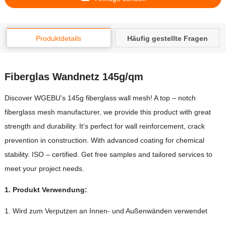
Produktdetails
Häufig gestellte Fragen
Fiberglas Wandnetz 145g/qm
Discover WGEBU’s 145g fiberglass wall mesh
!
A top
–
notch
fiberglass mesh manufacturer
,
we provide this product with great
strength and durability
.
It’s perfect for wall reinforcement
,
crack
prevention in construction
.
With advanced coating for chemical
stability
.
ISO
–
certified
.
Get free samples and tailored services to
meet your project needs
.
1.
Produkt
Verwendung
:
1. Wird zum Verputzen an Innen- und Außenwänden verwendet