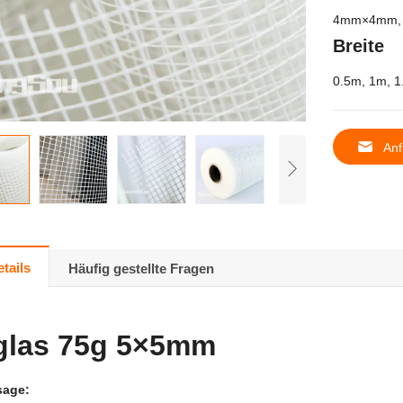
4mm×4mm, 5
Breite
0.5m, 1m, 1
Anf
tails
Häufig gestellte Fragen
glas 75g 5×5mm
sage
: