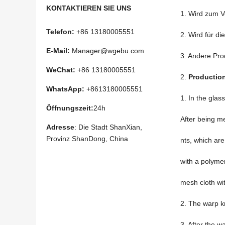
KONTAKTIEREN SIE UNS
1. Wird zum 
Telefon:
+86 13180005551
2. Wird für d
E-Mail:
Manager@wgebu.com
3. Andere Pro
WeChat:
+86 13180005551
2.
Productio
WhatsApp:
+8613180005551
1.
In the glas
Öffnungszeit:
24h
After being m
Adresse
: Die Stadt ShanXian,
Provinz ShanDong, China
nts
,
which are 
with a polymer
mesh cloth wit
2.
The warp kn
3.
After the w