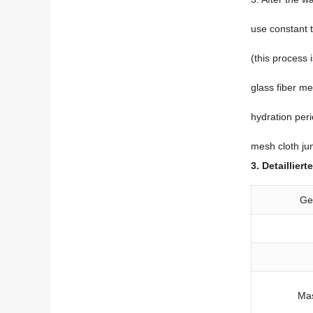
use constant 
(
this process 
glass fiber me
hydration per
mesh cloth jun
3. Detaillier
Ge
Ma