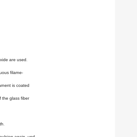
oxide are used
.
nuous filame
-
ament is coated
 the glass fiber
th
.
mulsion again
, und