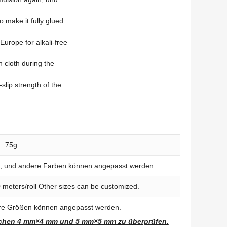
o make it fully glued
urope for alkali-free
h cloth during the
-slip strength of the
75g
u, und andere Farben können angepasst werden.
0
meters/roll Other sizes can be customized
.
Größen können angepasst werden.
ischen 4 mm×4 mm und 5 mm×5 mm zu überprüfen.