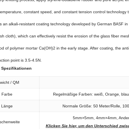
temperature
,
constant speed
,
and constant tension control technology t
is an alkali-resistant coating technology developed by German BASF in E
sh cloth
),
which can effectively resist the erosion of the glass fiber mes
iod of polymer mortar Ca
(
OH
)2
in the early stage
.
After coating
,
the anti
ction point is 3.5-4.5N
.
te Spezifikationen
wicht / QM
Farbe
Regelmäßige Farben: weiß, Orange, bla
Länge
Normale Größe: 50 Meter/Rolle, 10
5mm×5mm, 4mm×4mm, Andere 
schenweite
Klicken Sie hier, um den Unterschied zw