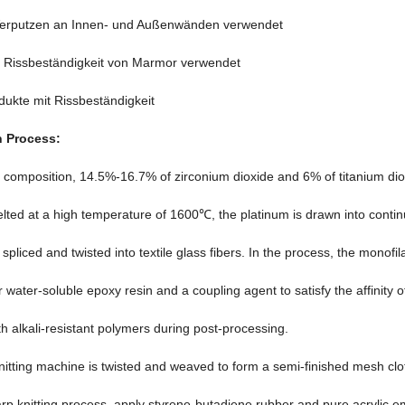
Verputzen an Innen- und Außenwänden verwendet
ie Rissbeständigkeit von Marmor verwendet
dukte mit Rissbeständigkeit
n Process
:
s composition
, 14.5%-16.7%
of zirconium dioxide and
6%
of titanium di
elted at a high temperature of 1600℃
,
the platinum is drawn into conti
spliced and twisted into textile glass fibers
.
In the process
,
the monofil
 water-soluble epoxy resin and a coupling agent to satisfy the affinity of
h alkali-resistant polymers during post-processing
.
itting machine is twisted and weaved to form a semi-finished mesh clo
arp knitting process
,
apply styrene-butadiene rubber and pure acrylic e