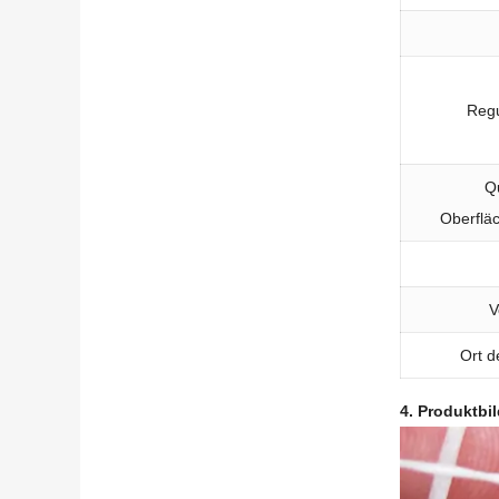
Regu
Qu
Oberflä
V
Ort d
4. Produktbil