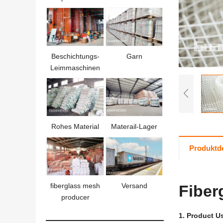
Beschichtungs-
Garn
Leimmaschinen
Rohes Material
Materail-Lager
Produktde
fiberglass mesh
Versand
Fiber
producer
1.
Product U