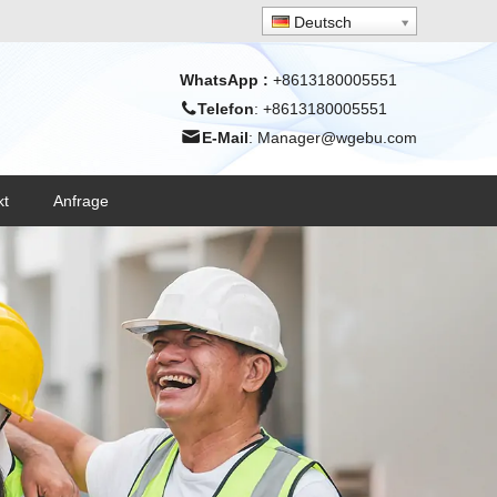
Deutsch
WhatsApp
:
+8613180005551
Telefon
: +8613180005551
E-Mail
:
Manager@wgebu.com
kt
Anfrage