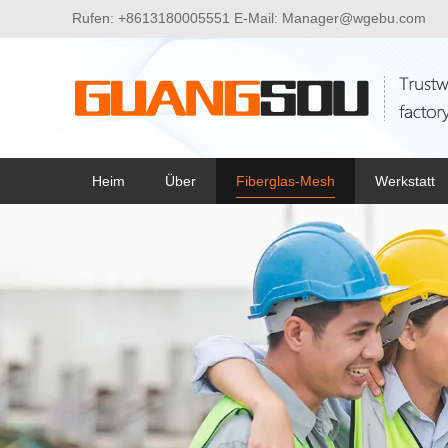
Rufen:
+8613180005551
E-Mail:
Manager@wgebu.com
Heim
Über
Fiberglas-Mesh
Werkstatt