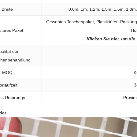
Breite
0.6m, 1m, 1.2m, 1.5m, 1.6m, 1.8m,
Gewebtes Taschenpaket, Plastiktüten-Packung
läres Paket
Hol
Klicken Sie hier, um di
alität der
chenbehandlung
MOQ
K
orlaufzeit
3
es Ursprungs
Provin
der