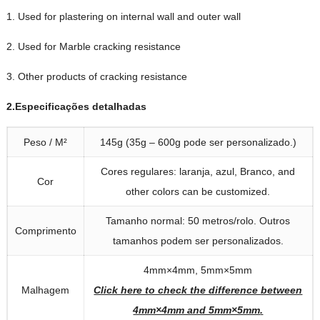
1.
Used for plastering on internal wall and outer wall
2.
Used for Marble cracking resistance
3.
Other products of cracking resistance
2.Especificações detalhadas
Peso / M²
145g (35g – 600g pode ser personalizado.)
Cores regulares: laranja, azul, Branco,
and
Cor
other colors can be customized
.
Tamanho normal: 50 metros/rolo. Outros
Comprimento
tamanhos podem ser personalizados.
4
mm×4mm
, 5mm×5mm
Malhagem
Click here to check the difference between
4mm×4mm and 5mm×5mm
.