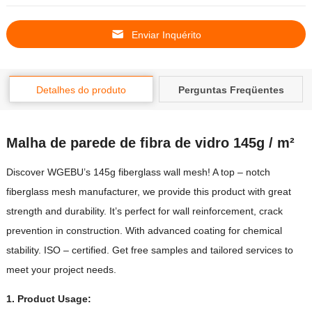
Enviar Inquérito
Detalhes do produto
Perguntas Freqüentes
Malha de parede de fibra de vidro 145g / m²
Discover WGEBU’s 145g fiberglass wall mesh
!
A top
–
notch
fiberglass mesh manufacturer
,
we provide this product with great
strength and durability
.
It’s perfect for wall reinforcement
,
crack
prevention in construction
.
With advanced coating for chemical
stability
.
ISO
–
certified
.
Get free samples and tailored services to
meet your project needs
.
1.
Product
Usage
: