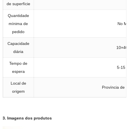
de superfície
Quantidade
mínima de
No M
pedido
Capacidade
10
×40
diária
Tempo de
5-15 D
espera
Local de
Província de H
origem
3.
Imagens dos produtos