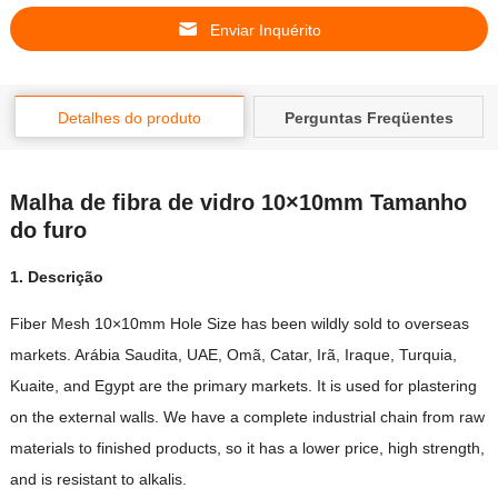
Enviar Inquérito
Detalhes do produto
Perguntas Freqüentes
Malha de fibra de vidro 10×10mm Tamanho
do furo
1. Descrição
Fiber Mesh 10×10mm Hole Size has been wildly sold to overseas
markets
. Arábia Saudita,
UAE
, Omã, Catar, Irã, Iraque, Turquia,
Kuaite,
and Egypt are the primary markets
.
It is used for plastering
on the external walls
.
We have a complete industrial chain from raw
materials to finished products
,
so it has a lower price
,
high strength
,
and is resistant to alkalis
.