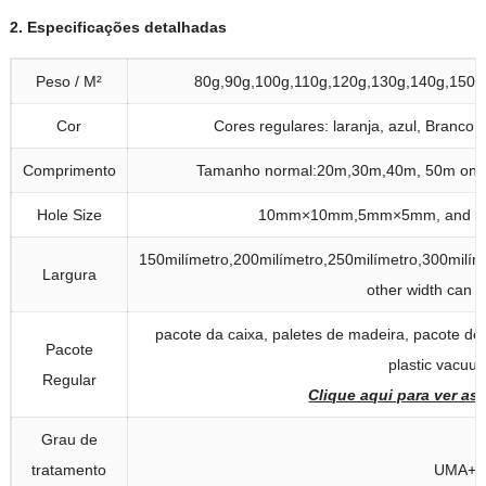
2. Especificações detalhadas
Peso / M²
80g,90g,100g,110g,120g,130g,140g,150g
Cor
Cores regulares: laranja, azul, Branco,
Comprimento
Tamanho normal:20m,30m,40m, 50
m one 
Hole Size
10mm×10mm,5mm×5mm,
and o
150milímetro,200milímetro,250milímetro,300milím
Largura
other width can 
pacote da caixa, paletes de madeira, pacote de 
Pacote
plastic vacu
Regular
Clique aqui para ver as
Grau de
tratamento
UMA+,