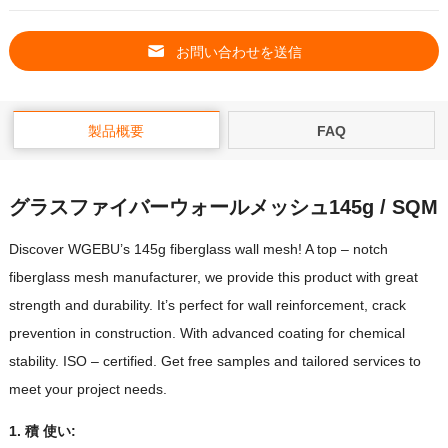
お問い合わせを送信
製品概要
FAQ
グラスファイバーウォールメッシュ145g / SQM
Discover WGEBU’s 145g fiberglass wall mesh
!
A top
–
notch
fiberglass mesh manufacturer
,
we provide this product with great
strength and durability
.
It’s perfect for wall reinforcement
,
crack
prevention in construction
.
With advanced coating for chemical
stability
.
ISO
–
certified
.
Get free samples and tailored services to
meet your project needs
.
1.
積
使い
: