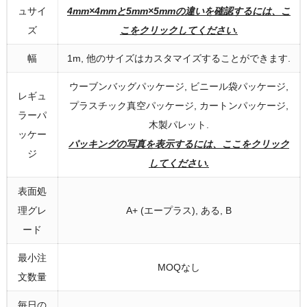
ュサイ
4mm×4mmと5mm×5mmの違いを確認するには、こ
ズ
こをクリックしてください.
幅
1m, 他のサイズはカスタマイズすることができます.
ウーブンバッグパッケージ, ビニール袋パッケージ,
レギュ
プラスチック真空パッケージ, カートンパッケージ,
ラーパ
木製パレット.
ッケー
パッキングの写真を表示するには、ここをクリック
ジ
してください.
表面処
理グレ
A+ (エープラス), ある, B
ード
最小注
MOQなし
文数量
毎日の