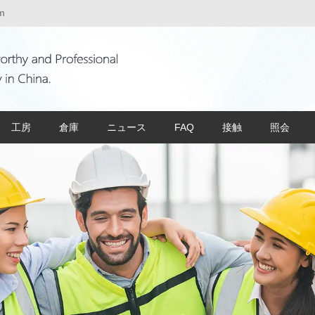
m
工房
倉庫
ニュース
FAQ
接触
照会