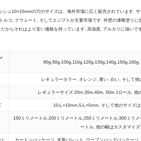
シュ10×10mmの穴のサイズは、海外市場に広く販売されています. サウジ
, トルコ, クウェート, そしてエジプトが主要市場です. 外壁の漆喰塗
 だからそれはより安い価格を持っています, 高強度, アルカリに強いです
メ
80g,90g,100g,110g,120g,130g,140g,1
レギュラーカラー: オレンジ, 青い, 白い, そし
レギュラーサイズ:20m,30m,40m, 50m 1ロー
ズ
10ん×10mm,5ん×5mm, そして他のサ
150ミリメートル,200ミリメートル,250ミリメートル,300ミリメ
ートル, 他の幅はカスタマイズ
パ
カートンパッケージ, 木製パレット, ウーブンバッグパッケージ,