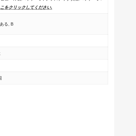
こをクリックしてください.
ある, B
社
国