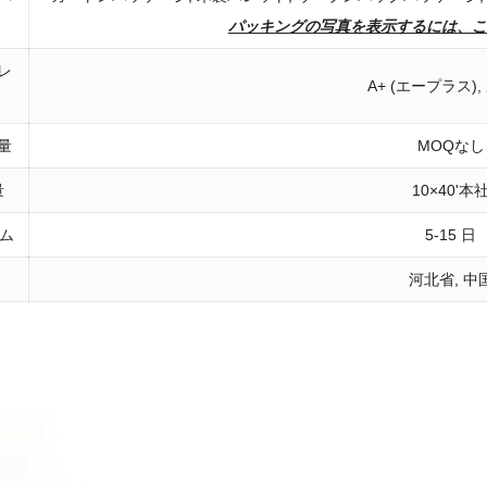
パッキングの写真を表示するには、こ
レ
A+ (エープラス), 
量
MOQなし
量
10×40'本
イム
5-15 日
河北省, 中