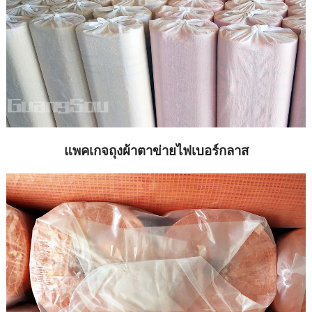
แพคเกจถุงผ้าตาข่ายไฟเบอร์กลาส