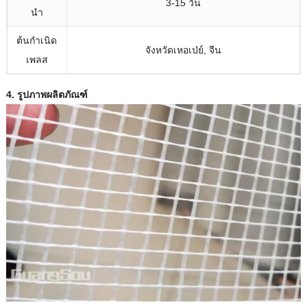
3-15 วัน
นำ
ต้นกําเนิด
จังหวัดเหอเป่ย์, จีน
เพลส
4. รูปภาพผลิตภัณฑ์