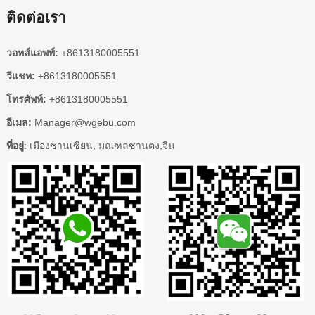
ติดต่อเรา
วอทส์แอพพ์:
+8613180005551
วีแชท:
+8613180005551
โทรศัพท์:
+8613180005551
อีเมล:
Manager@wgebu.com
ที่อยู่
: เมืองซานเซียน, มณฑลซานตง,จีน