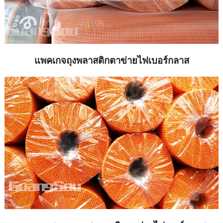
แพคเกจถุงพลาสติกตาข่ายไฟเบอร์กลาส