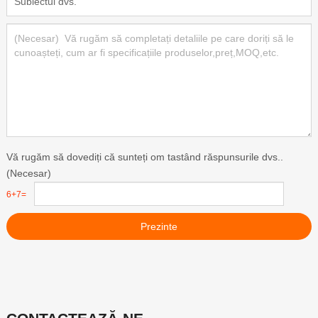
Vă rugăm să dovediți că sunteți om tastând răspunsurile dvs..
(Necesar)
6+7=
Prezinte