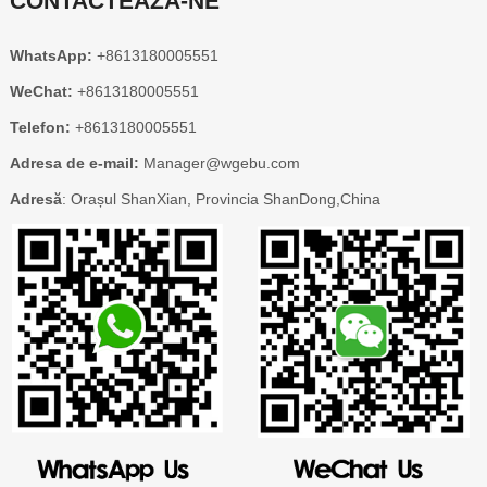
CONTACTEAZĂ-NE
WhatsApp:
+8613180005551
WeChat:
+8613180005551
Telefon:
+8613180005551
Adresa de e-mail:
Manager@wgebu.com
Adresă
: Orașul ShanXian, Provincia ShanDong,China