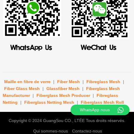
Maille en fibre de verre
|
Fiber Mesh
|
Fibreglass Mesh
|
Fiber Glass Mesh
|
Glassfiber Mesh
|
Fiberglass Mesh
Manufacturer
|
Fiberglass Mesh Producer
|
Fibreglass
Netting
|
Fiberglass Netting Mesh
|
Fiberglass Mesh Roll
WhatsApp nous
Copyright © 2024
GuangSou CO., LTÉE
Tous droits réservés.
Qui sommes-nous
Contactez-nous