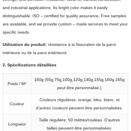
and industrial applications
.
Its bright color makes it easily
distinguishable
.
ISO
–
certified for quality assurance
.
Free samples
are available
,
and we provide custom
–
made services to meet your
specific needs
.
Utilisation du produit:
résistance à la fissuration de la paroi
intérieure ou de la paroi extérieure.
2. Spécifications détaillées
160g (55g,75g,100g,120g,140g,155g,160g,165g
Poids / M²
peut être personnalisé.)
Couleurs régulières: orange, bleu, blanc, et
Couleur
d’autres couleurs peuvent être personnalisées.
Taille régulière: 50 mètres/rouleau. D’autres
Longueur
tailles peuvent être personnalisées.